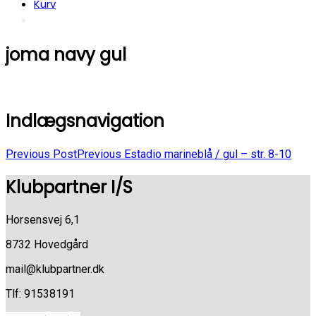
Kurv
joma navy gul
Indlægsnavigation
Previous Post
Previous
Estadio marineblå / gul – str. 8-10
Klubpartner I/S
Horsensvej 6,1
8732 Hovedgård
mail@klubpartner.dk
Tlf: 91538191