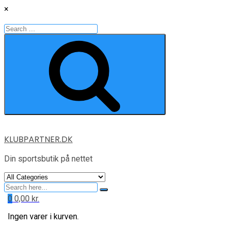
×
Search
for:
Search
Skip
KLUBPARTNER.DK
to
content
Din sportsbutik på nettet
Search
for
0
0,00
kr.
Ingen varer i kurven.