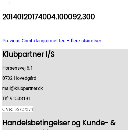
20140120174004.100092.300
Previous
Indlægsnavigation
Previous
Combi langærmet tee – flere størrelser
Post
Klubpartner I/S
Horsensvej 6,1
8732 Hovedgård
mail@klubpartner.dk
Tlf: 91538191
CVR: 35727574
Handelsbetingelser og Kunde- &