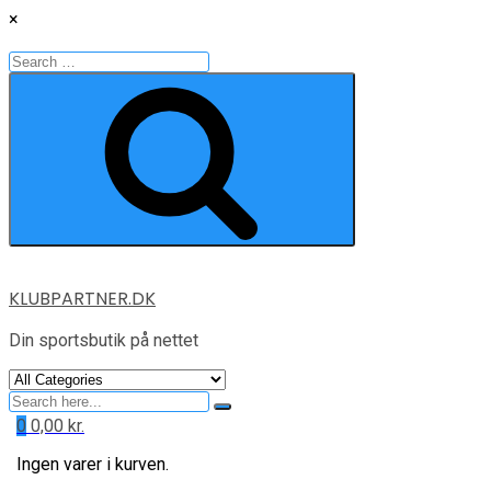
×
Search
for:
Search
Skip
KLUBPARTNER.DK
to
content
Din sportsbutik på nettet
Search
for
0
0,00
kr.
Ingen varer i kurven.