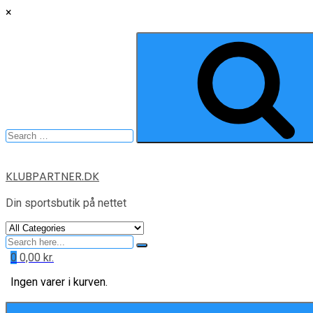
×
Search
for:
Skip
KLUBPARTNER.DK
to
content
Din sportsbutik på nettet
Search
for
0
0,00
kr.
Ingen varer i kurven.