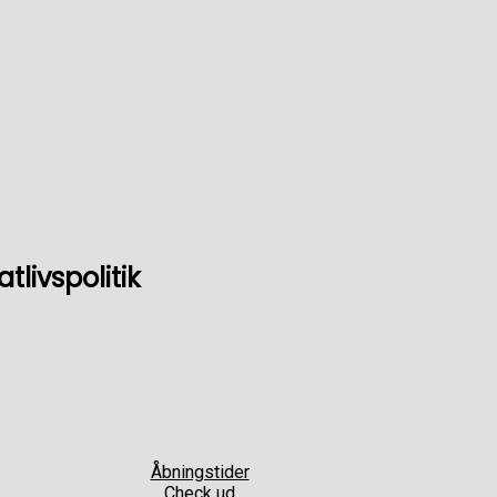
livspolitik
Åbningstider
Check ud