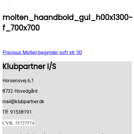
molten_haandbold_gul_h00x1300-
f_700x700
Previous
Indlægsnavigation
Previous
Molten begynder soft str. 00
Post
Klubpartner I/S
Horsensvej 6,1
8732 Hovedgård
mail@klubpartner.dk
Tlf: 91538191
CVR: 35727574