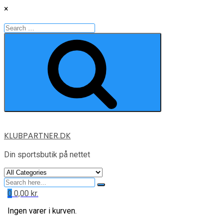
×
Search
for:
Search
Skip
KLUBPARTNER.DK
to
content
Din sportsbutik på nettet
Search
for
0
0,00
kr.
Ingen varer i kurven.