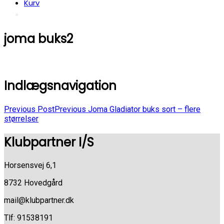
Kurv
joma buks2
Indlægsnavigation
Previous Post
Previous
Joma Gladiator buks sort – flere
størrelser
Klubpartner I/S
Horsensvej 6,1
8732 Hovedgård
mail@klubpartner.dk
Tlf: 91538191