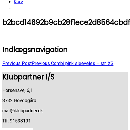
Kurv
b2bcd14692b9cb28f1ece2d8564cbd
Indlægsnavigation
Previous Post
Previous
Combi pink sleeveles – str. XS
Klubpartner I/S
Horsensvej 6,1
8732 Hovedgård
mail@klubpartner.dk
Tlf: 91538191