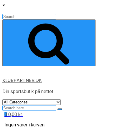
×
Search
for:
Search
Skip
KLUBPARTNER.DK
to
content
Din sportsbutik på nettet
Search
for
0
0,00
kr.
Ingen varer i kurven.