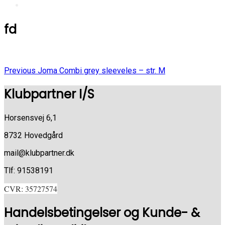
fd
Previous
Indlægsnavigation
Previous
Joma Combi grey sleeveles – str. M
Post
Klubpartner I/S
Horsensvej 6,1
8732 Hovedgård
mail@klubpartner.dk
Tlf: 91538191
CVR: 35727574
Handelsbetingelser og Kunde- &