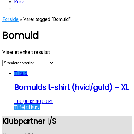
Kurv
Forside
» Varer tagged “Bomuld”
Bomuld
Viser et enkelt resultat
Tilbud
Bomulds t-shirt (hvid/guld) – XL
100,00
kr.
40,00
kr.
Tilføj til kurv
Klubpartner I/S