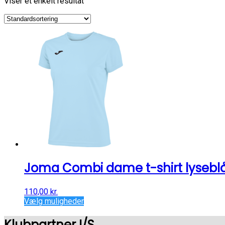
Viser et enkelt resultat
Joma Combi dame t-shirt lysebl
110,00
kr.
Vælg muligheder
Klubpartner I/S