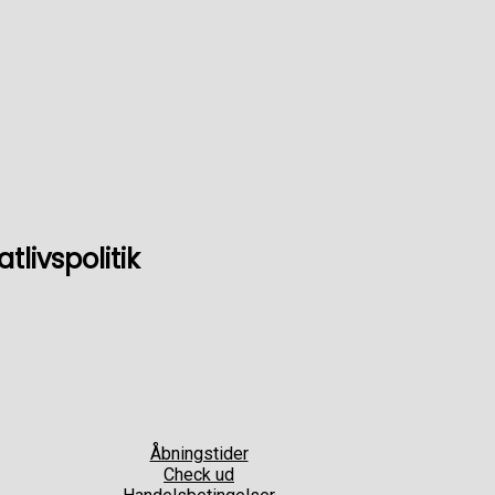
livspolitik
Åbningstider
Check ud