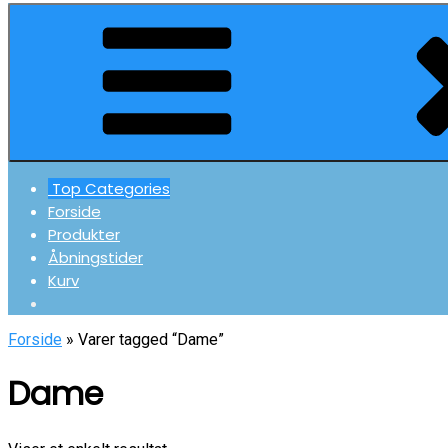
Top Categories
Forside
Produkter
Åbningstider
Kurv
Forside
» Varer tagged “Dame”
Dame