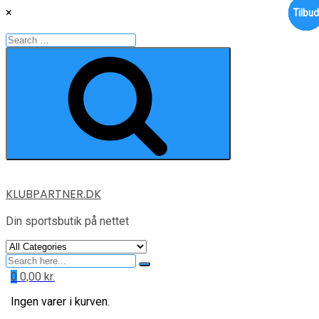
×
Tilbu
Tilbu
Tilbu
Tilbu
Tilbu
Tilbu
Tilbu
Search
for:
Search
Skip
KLUBPARTNER.DK
to
content
Din sportsbutik på nettet
Search
for
0
0,00
kr.
Ingen varer i kurven.