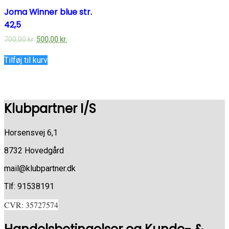
Joma Winner blue str.
42,5
700,00
kr.
500,00
kr.
Tilføj til kurv
Klubpartner I/S
Horsensvej 6,1
8732 Hovedgård
mail@klubpartner.dk
Tlf: 91538191
CVR: 35727574