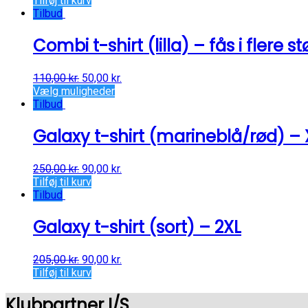
Tilføj til kurv
Tilbud
Combi t-shirt (lilla) – fås i flere st
110,00
kr.
50,00
kr.
Vælg muligheder
Tilbud
Galaxy t-shirt (marineblå/rød) – 
250,00
kr.
90,00
kr.
Tilføj til kurv
Tilbud
Galaxy t-shirt (sort) – 2XL
205,00
kr.
90,00
kr.
Tilføj til kurv
Klubpartner I/S