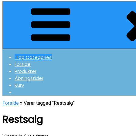
Top Categories
Forside
Produkter
Åbningstider
Kurv
Forside
» Varer tagged “Restsalg”
Restsalg