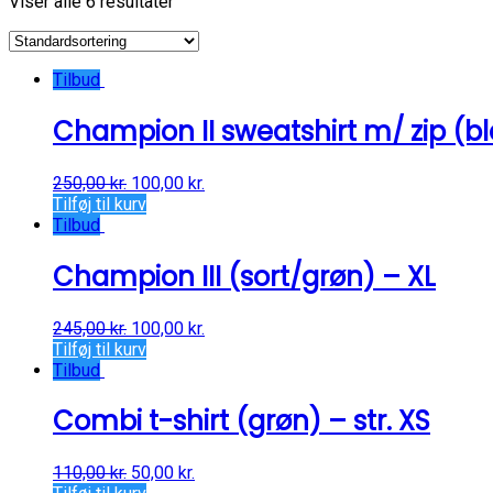
Viser alle 6 resultater
Tilbud
Champion II sweatshirt m/ zip (blå
250,00
kr.
100,00
kr.
Tilføj til kurv
Tilbud
Champion III (sort/grøn) – XL
245,00
kr.
100,00
kr.
Tilføj til kurv
Tilbud
Combi t-shirt (grøn) – str. XS
110,00
kr.
50,00
kr.