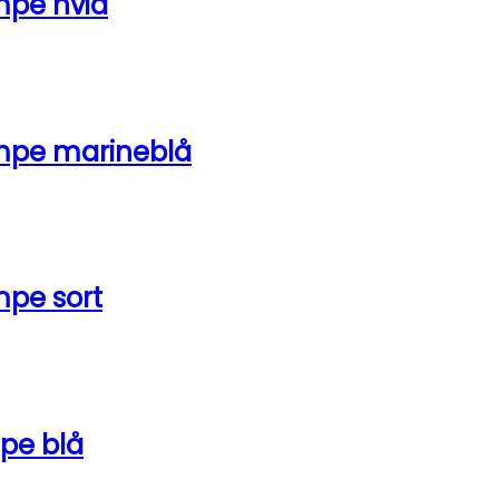
mpe hvid
mpe marineblå
mpe sort
pe blå