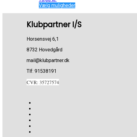
Vælg muligheder
Klubpartner I/S
Horsensvej 6,1
8732 Hovedgård
mail@klubpartner.dk
Tlf: 91538191
CVR: 35727574