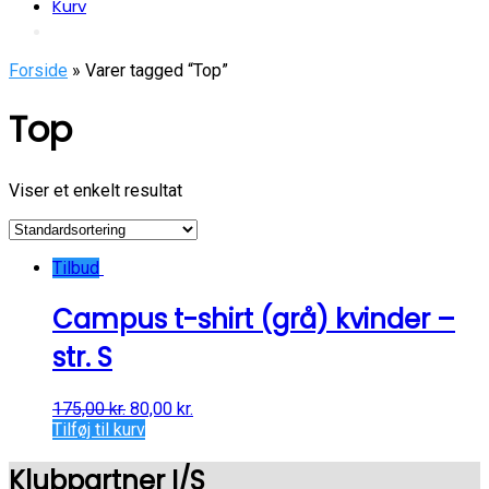
Kurv
Forside
» Varer tagged “Top”
Top
Viser et enkelt resultat
Tilbud
Campus t-shirt (grå) kvinder –
str. S
175,00
kr.
80,00
kr.
Tilføj til kurv
Klubpartner I/S