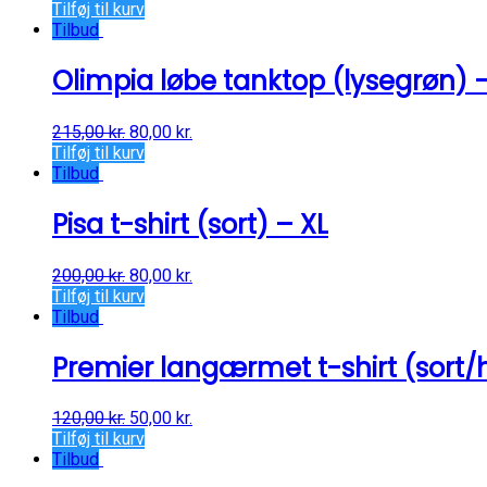
Tilføj til kurv
Tilbud
Olimpia løbe tanktop (lysegrøn) 
215,00
kr.
80,00
kr.
Tilføj til kurv
Tilbud
Pisa t-shirt (sort) – XL
200,00
kr.
80,00
kr.
Tilføj til kurv
Tilbud
Premier langærmet t-shirt (sort/hv
120,00
kr.
50,00
kr.
Tilføj til kurv
Tilbud