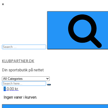
×
Search
for:
Skip
KLUBPARTNER.DK
to
content
Din sportsbutik på nettet
Search
for
0
0,00
kr.
Ingen varer i kurven.