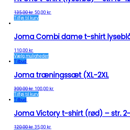
135,00
kr.
50,00
kr.
Tilføj til kurv
Joma Combi dame t-shirt lysebl
110,00
kr.
Vælg muligheder
Tilbud
Joma træningssæt (XL-2XL
300,00
kr.
100,00
kr.
Tilføj til kurv
Tilbud
Joma Victory t-shirt (rød) – str. 2
120,00
kr.
35,00
kr.