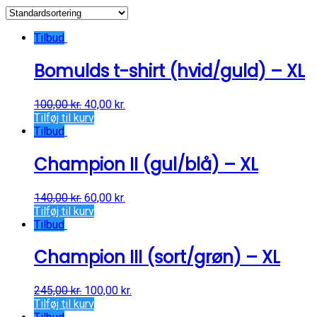
Tilbud
Bomulds t-shirt (hvid/guld) – XL
100,00
kr.
40,00
kr.
Tilføj til kurv
Tilbud
Champion II (gul/blå) – XL
140,00
kr.
60,00
kr.
Tilføj til kurv
Tilbud
Champion III (sort/grøn) – XL
245,00
kr.
100,00
kr.
Tilføj til kurv