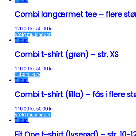
Tilbud
Combi langærmet tee – flere stør
120,00
kr.
50,00
kr.
Vælg muligheder
Tilbud
Combi t-shirt (grøn) – str. XS
110,00
kr.
50,00
kr.
Tilføj til kurv
Tilbud
Combi t-shirt (lilla) – fås i flere st
110,00
kr.
50,00
kr.
Vælg muligheder
Tilbud
Fit One t-shirt (lyserød) – str. 10-1