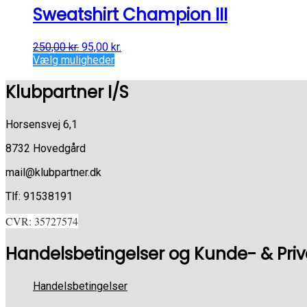
Sweatshirt Champion III
250,00
kr.
95,00
kr.
Vælg muligheder
Klubpartner I/S
Horsensvej 6,1
8732 Hovedgård
mail@klubpartner.dk
Tlf: 91538191
CVR: 35727574
Handelsbetingelser og Kunde- & Privat
Handelsbetingelser