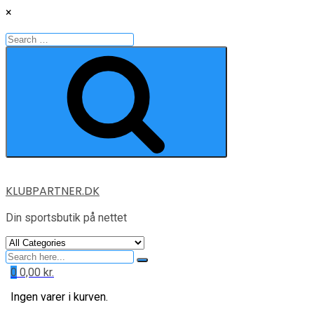
×
Search
for:
Search
Skip
KLUBPARTNER.DK
to
content
Din sportsbutik på nettet
Search
for
0
0,00
kr.
Ingen varer i kurven.