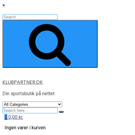
×
Search
for:
Search
Skip
KLUBPARTNER.DK
to
content
Din sportsbutik på nettet
Search
for
0
0,00
kr.
Ingen varer i kurven.