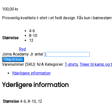
100,00
kr.
Prisvenlig kvalitets t-shirt i et fedt design. Fås kun i børnestørr
4-6
8-10
Størrelse
12
Ryd
Joma Acadamy Jr. antal
Tilføj til kurv
Varenummer (SKU):
N/A
Kategorier:
T-shirts
,
Trøjer til kamp og
Yderligere information
Yderligere information
Størrelse
4-6, 8-10, 12