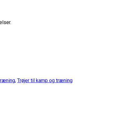
elser.
 træning
,
Trøjer til kamp og træning