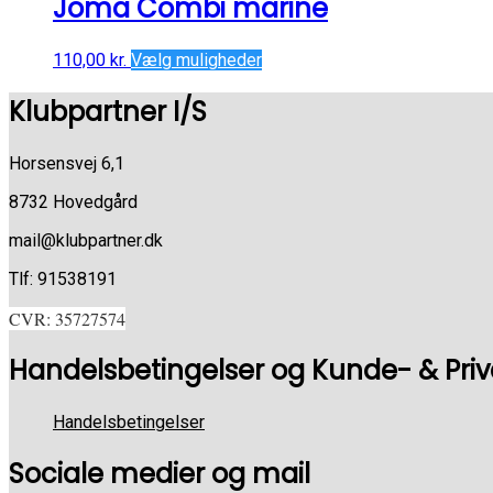
Joma Combi marine
110,00
kr.
Vælg muligheder
Klubpartner I/S
Horsensvej 6,1
8732 Hovedgård
mail@klubpartner.dk
Tlf: 91538191
CVR: 35727574
Handelsbetingelser og Kunde- & Privat
Handelsbetingelser
Sociale medier og mail