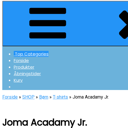
Top Categories
Forside
Produkter
Åbningstider
Kurv
Forside
»
SHOP
»
Børn
»
T-shirts
» Joma Acadamy Jr.
Joma Acadamy Jr.