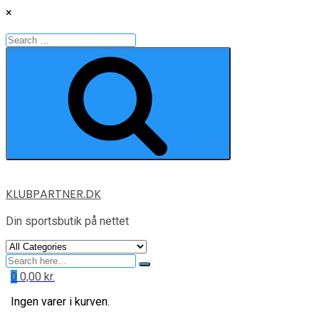
×
Search
for:
Search
Skip
KLUBPARTNER.DK
to
content
Din sportsbutik på nettet
Search
for
0
0,00
kr.
Ingen varer i kurven.