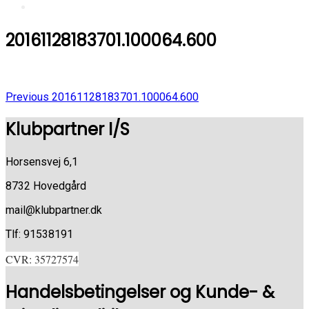
20161128183701.100064.600
Previous
Indlægsnavigation
Previous
20161128183701.100064.600
Post
Klubpartner I/S
Horsensvej 6,1
8732 Hovedgård
mail@klubpartner.dk
Tlf: 91538191
CVR: 35727574
Handelsbetingelser og Kunde- &