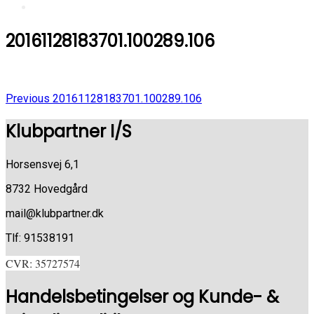
20161128183701.100289.106
Previous
Indlægsnavigation
Previous
20161128183701.100289.106
Post
Klubpartner I/S
Horsensvej 6,1
8732 Hovedgård
mail@klubpartner.dk
Tlf: 91538191
CVR: 35727574
Handelsbetingelser og Kunde- &