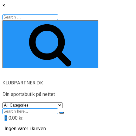
×
Search
for:
Search
Skip
KLUBPARTNER.DK
to
content
Din sportsbutik på nettet
Search
for
0
0,00
kr.
Ingen varer i kurven.