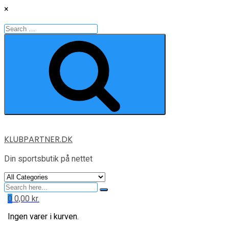
×
Search
for:
Search
Skip
KLUBPARTNER.DK
to
content
Din sportsbutik på nettet
Search
for
0
0,00
kr.
Ingen varer i kurven.