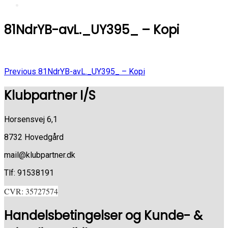
81NdrYB-avL._UY395_ – Kopi
Previous
Indlægsnavigation
Previous
81NdrYB-avL._UY395_ – Kopi
Post
Klubpartner I/S
Horsensvej 6,1
8732 Hovedgård
mail@klubpartner.dk
Tlf: 91538191
CVR: 35727574
Handelsbetingelser og Kunde- &