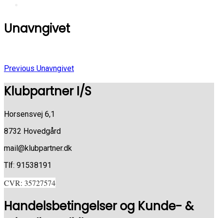
Unavngivet
Previous
Indlægsnavigation
Previous
Unavngivet
Post
Klubpartner I/S
Horsensvej 6,1
8732 Hovedgård
mail@klubpartner.dk
Tlf: 91538191
CVR: 35727574
Handelsbetingelser og Kunde- &