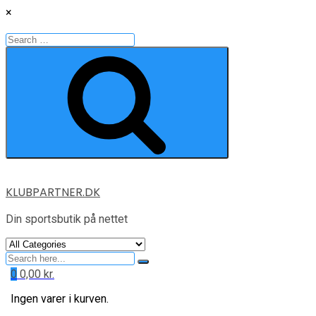
×
Search
for:
Search
Skip
KLUBPARTNER.DK
to
content
Din sportsbutik på nettet
Search
for
0
0,00
kr.
Ingen varer i kurven.