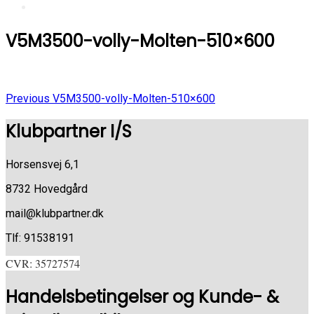
V5M3500-volly-Molten-510×600
Previous
Indlægsnavigation
Previous
V5M3500-volly-Molten-510×600
Post
Klubpartner I/S
Horsensvej 6,1
8732 Hovedgård
mail@klubpartner.dk
Tlf: 91538191
CVR: 35727574
Handelsbetingelser og Kunde- &