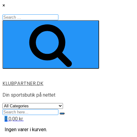
×
Search
for:
Search
Skip
KLUBPARTNER.DK
to
content
Din sportsbutik på nettet
Search
for
0
0,00
kr.
Ingen varer i kurven.