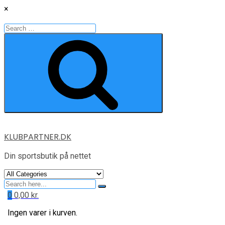
×
Search
for:
Search
Skip
KLUBPARTNER.DK
to
content
Din sportsbutik på nettet
Search
for
0
0,00
kr.
Ingen varer i kurven.