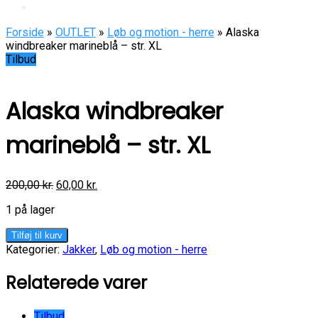
Forside
»
OUTLET
»
Løb og motion - herre
» Alaska
windbreaker marineblå – str. XL
Tilbud
Alaska windbreaker
marineblå – str. XL
200,00
kr.
60,00
kr.
1 på lager
Alaska
Tilføj til kurv
windbreaker
Kategorier:
Jakker
,
Løb og motion - herre
marineblå
-
Relaterede varer
str.
XL
antal
Tilbud