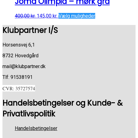
Joma Olimpia – mørk grå
400,00
kr.
145,00
kr.
Vælg muligheder
Klubpartner I/S
Horsensvej 6,1
8732 Hovedgård
mail@klubpartner.dk
Tlf: 91538191
CVR: 35727574
Handelsbetingelser og Kunde- &
Privatlivspolitik
Handelsbetingelser