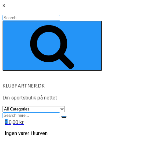
×
Search
for:
Search
Skip
KLUBPARTNER.DK
to
content
Din sportsbutik på nettet
Search
for
0
0,00
kr.
Ingen varer i kurven.