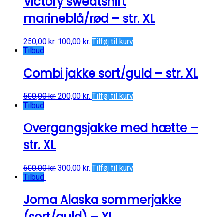
Victory sweatshirt
marineblå/rød – str. XL
250,00
kr.
100,00
kr.
Tilføj til kurv
Tilbud
Combi jakke sort/guld – str. XL
500,00
kr.
200,00
kr.
Tilføj til kurv
Tilbud
Overgangsjakke med hætte –
str. XL
600,00
kr.
300,00
kr.
Tilføj til kurv
Tilbud
Joma Alaska sommerjakke
(sort/guld) – XL