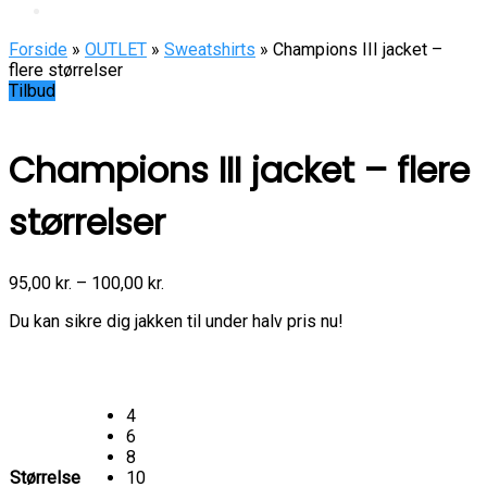
Forside
»
OUTLET
»
Sweatshirts
» Champions III jacket –
flere størrelser
Tilbud
Champions III jacket – flere
størrelser
95,00
kr.
–
100,00
kr.
Du kan sikre dig jakken til under halv pris nu!
4
6
8
Størrelse
10