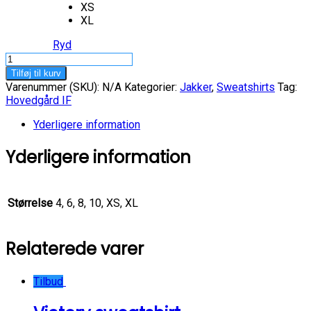
XS
XL
Ryd
Champions
III
Tilføj til kurv
jacket
Varenummer (SKU):
N/A
Kategorier:
Jakker
,
Sweatshirts
Tag:
-
Hovedgård IF
flere
størrelser
Yderligere information
antal
Yderligere information
Størrelse
4, 6, 8, 10, XS, XL
Relaterede varer
Tilbud