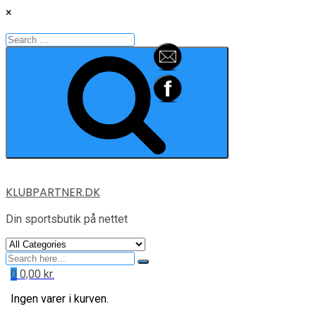
×
Search
for:
Search
Skip
KLUBPARTNER.DK
to
content
Din sportsbutik på nettet
Search
for
0
0,00
kr.
Ingen varer i kurven.