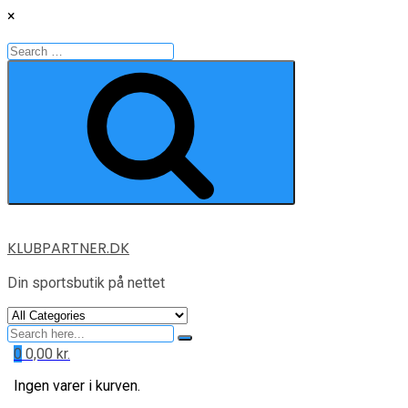
×
Search
for:
Search
Skip
KLUBPARTNER.DK
to
content
Din sportsbutik på nettet
Search
for
0
0,00
kr.
Ingen varer i kurven.