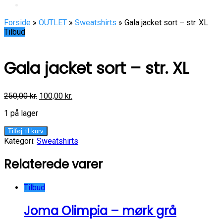
Forside
»
OUTLET
»
Sweatshirts
» Gala jacket sort – str. XL
Tilbud
Gala jacket sort – str. XL
250,00
kr.
100,00
kr.
1 på lager
Gala
Tilføj til kurv
jacket
Kategori:
Sweatshirts
sort
-
Relaterede varer
str.
XL
antal
Tilbud
Joma Olimpia – mørk grå