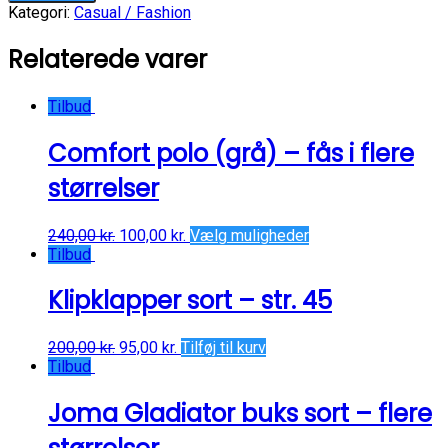
-
Kategori:
Casual / Fashion
str.
XL
Relaterede varer
karry
gul
antal
Tilbud
Comfort polo (grå) – fås i flere
størrelser
240,00
kr.
100,00
kr.
Vælg muligheder
Tilbud
Klipklapper sort – str. 45
200,00
kr.
95,00
kr.
Tilføj til kurv
Tilbud
Joma Gladiator buks sort – flere