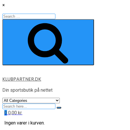
×
Search
for:
Search
Skip
KLUBPARTNER.DK
to
content
Din sportsbutik på nettet
Search
for
0
0,00
kr.
Ingen varer i kurven.