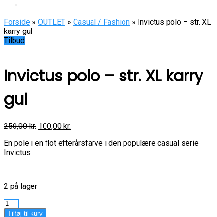
Forside
»
OUTLET
»
Casual / Fashion
» Invictus polo – str. XL
karry gul
Tilbud
Invictus polo – str. XL karry
gul
250,00
kr.
100,00
kr.
En pole i en flot efterårsfarve i den populære casual serie
Invictus
2 på lager
Invictus
polo
Tilføj til kurv