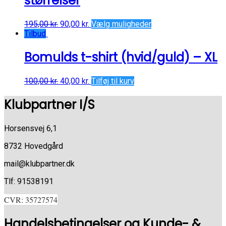
størrelser
195,00
kr.
90,00
kr.
Vælg muligheder
Tilbud
Bomulds t-shirt (hvid/guld) – XL
100,00
kr.
40,00
kr.
Tilføj til kurv
Klubpartner I/S
Horsensvej 6,1
8732 Hovedgård
mail@klubpartner.dk
Tlf: 91538191
CVR: 35727574
Handelsbetingelser og Kunde- &