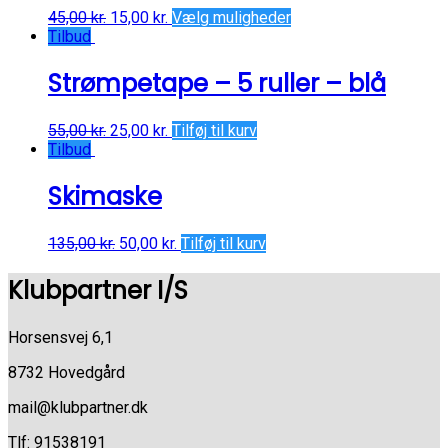
45,00
kr.
15,00
kr.
Vælg muligheder
Tilbud
Strømpetape – 5 ruller – blå
55,00
kr.
25,00
kr.
Tilføj til kurv
Tilbud
Skimaske
135,00
kr.
50,00
kr.
Tilføj til kurv
Klubpartner I/S
Horsensvej 6,1
8732 Hovedgård
mail@klubpartner.dk
Tlf: 91538191