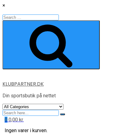
×
Search
for:
Search
Skip
KLUBPARTNER.DK
to
content
Din sportsbutik på nettet
Search
for
0
0,00
kr.
Ingen varer i kurven.