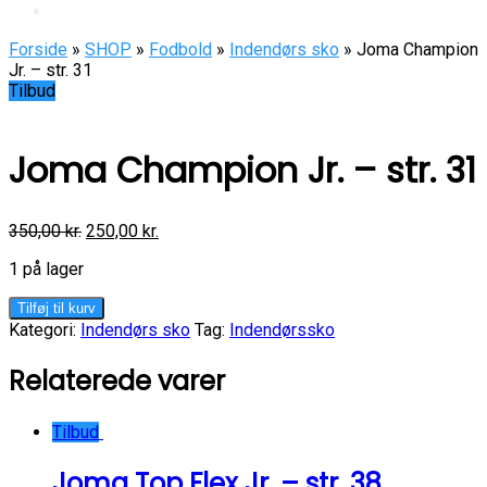
Forside
»
SHOP
»
Fodbold
»
Indendørs sko
» Joma Champion
Jr. – str. 31
Tilbud
Joma Champion Jr. – str. 31
350,00
kr.
250,00
kr.
1 på lager
Joma
Tilføj til kurv
Champion
Kategori:
Indendørs sko
Tag:
Indendørssko
Jr.
-
Relaterede varer
str.
31
antal
Tilbud
Joma Top Flex Jr. – str. 38