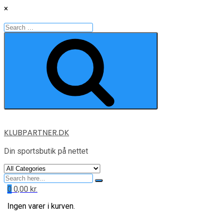
×
Search
for:
Search
Skip
KLUBPARTNER.DK
to
content
Din sportsbutik på nettet
Search
for
0
0,00
kr.
Ingen varer i kurven.