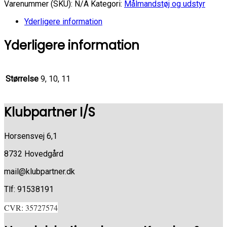
PRO
Varenummer (SKU):
N/A
Kategori:
Målmandstøj og udstyr
sort
antal
Yderligere information
Yderligere information
Størrelse
9, 10, 11
Klubpartner I/S
Horsensvej 6,1
8732 Hovedgård
mail@klubpartner.dk
Tlf: 91538191
CVR: 35727574