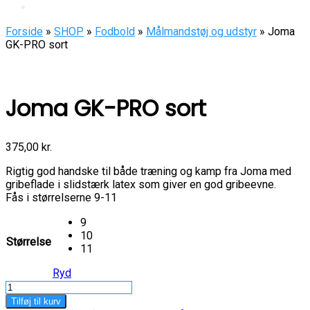
Forside
»
SHOP
»
Fodbold
»
Målmandstøj og udstyr
» Joma
GK-PRO sort
Joma GK-PRO sort
375,00
kr.
Rigtig god handske til både træning og kamp fra Joma med
gribeflade i slidstærk latex som giver en god gribeevne.
Fås i størrelserne 9-11
9
10
Størrelse
11
Ryd
Joma
GK-
Tilføj til kurv