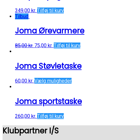
349,00
kr.
Tilføj til kurv
Tilbud
Joma Ørevarmere
85,00
kr.
75,00
kr.
Tilføj til kurv
Joma Støvletaske
60,00
kr.
Vælg muligheder
Joma sportstaske
260,00
kr.
Tilføj til kurv
Klubpartner I/S