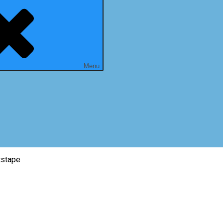
Menu
tstape