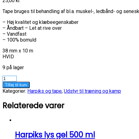
25,00
kr.
Tape bruges til behandling af bl.a. muskel-, ledbånd- og senes
– Høj kvalitet og klæbeegenskaber
– Åndbart – Let at rive over
– Vandfast
– 100% bomuld
38 mm x 10 m
HVID
9 på lager
MediPro
sportstape
Tilføj til kurv
antal
Kategorier:
Harpiks og tape
,
Udstyr til træning og kamp
Relaterede varer
Harpiks lys gel 500 ml