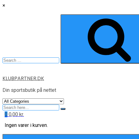
×
Search
for:
Skip
KLUBPARTNER.DK
to
content
Din sportsbutik på nettet
Search
for
0
0,00
kr.
Ingen varer i kurven.