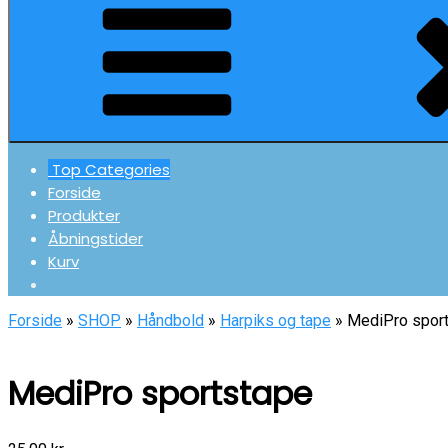
Top Categories
Forside
Produkter
Åbningstider
Kurv
Forside
»
SHOP
»
Håndbold
»
Harpiks og tape
» MediPro spor
MediPro sportstape