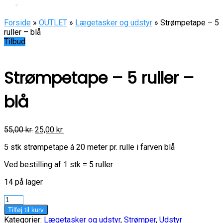
Forside
»
OUTLET
»
Lægetasker og udstyr
» Strømpetape – 5
ruller – blå
Tilbud
Strømpetape – 5 ruller –
blå
55,00
kr.
25,00
kr.
5 stk strømpetape á 20 meter pr. rulle i farven blå
Ved bestilling af 1 stk = 5 ruller
14 på lager
Strømpetape
-
Tilføj til kurv
5
Kategorier:
Lægetasker og udstyr
,
Strømper
,
Udstyr