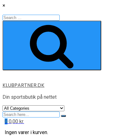
×
Search
for:
Search
Skip
KLUBPARTNER.DK
to
content
Din sportsbutik på nettet
Search
for
0
0,00
kr.
Ingen varer i kurven.