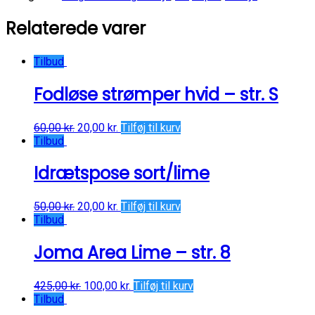
ruller
-
Relaterede varer
blå
antal
Tilbud
Fodløse strømper hvid – str. S
60,00
kr.
20,00
kr.
Tilføj til kurv
Tilbud
Idrætspose sort/lime
50,00
kr.
20,00
kr.
Tilføj til kurv
Tilbud
Joma Area Lime – str. 8
425,00
kr.
100,00
kr.
Tilføj til kurv
Tilbud