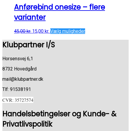
Anførebind onesize – flere
varianter
45,00
kr.
15,00
kr.
Vælg muligheder
Klubpartner I/S
Horsensvej 6,1
8732 Hovedgård
mail@klubpartner.dk
Tlf: 91538191
CVR: 35727574
Handelsbetingelser og Kunde- &
Privatlivspolitik