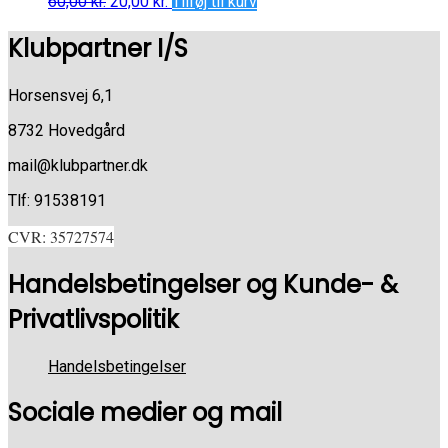
60,00
kr.
20,00
kr.
Tilføj til kurv
Klubpartner I/S
Horsensvej 6,1
8732 Hovedgård
mail@klubpartner.dk
Tlf: 91538191
CVR: 35727574
Handelsbetingelser og Kunde- &
Privatlivspolitik
Handelsbetingelser
Sociale medier og mail