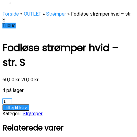
Forside
»
OUTLET
»
Strømper
» Fodløse strømper hvid – str.
S
Tilbud
Fodløse strømper hvid –
str. S
60,00
kr.
20,00
kr.
4 på lager
Fodløse
strømper
Tilføj til kurv
hvid
Kategori:
Strømper
-
str.
Relaterede varer
S
antal