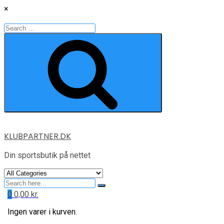
×
Search
for:
Search
Skip
KLUBPARTNER.DK
to
content
Din sportsbutik på nettet
Search
for
0
0,00
kr.
Ingen varer i kurven.