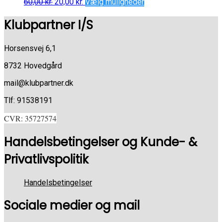
60,00
kr.
20,00
kr.
Vælg muligheder
Klubpartner I/S
Horsensvej 6,1
8732 Hovedgård
mail@klubpartner.dk
Tlf: 91538191
CVR: 35727574
Handelsbetingelser og Kunde- &
Privatlivspolitik
Handelsbetingelser
Sociale medier og mail