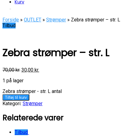
Kurv
Forside
»
OUTLET
»
Strømper
» Zebra strømper – str. L
Tilbud
Zebra strømper – str. L
70,00
kr.
30,00
kr.
1 på lager
Zebra strømper - str. L antal
Tilføj til kurv
Kategori:
Strømper
Relaterede varer
Tilbud